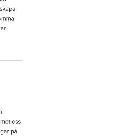
 skapa
 komma
tar
r
 mot oss
ngar på