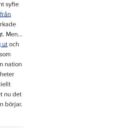
t syfte
 från
erkade
t. Men...
 ut
och
 som
n nation
yheter
iellt
et nu det
n börjar.