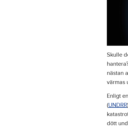
Skulle d
hantera?
nästan a
värmas u
Enligt e
(
UNDRR
katastro
dött und