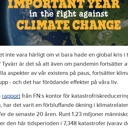
et inte vara härligt om vi bara hade en global kris i 
 Tyvärr är det så att även om pandemin fortsätter at
lla aspekter av vår existens på paus, fortsätter klima
pp - och det har förödande effekter på våra liv.
n
rapport
från FN:s kontor för katastrofriskreducerin
), har det varit en förbluffande ökning i klimatrelat
fer de senaste 20 åren. Runt 1.23 miljoner människo
er den här tidsperioden i 7,348 katastrofer (varav d