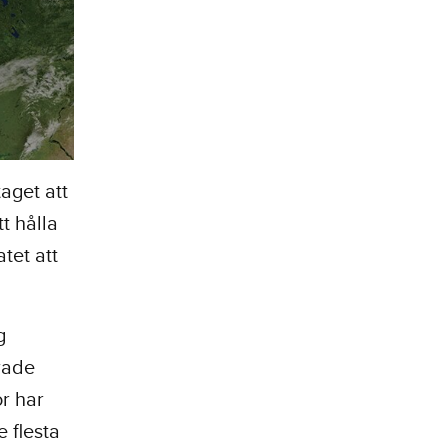
taget att
t hålla
tet att
g
erade
r har
e flesta