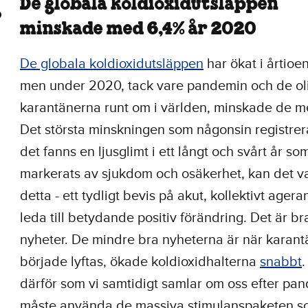
De globala koldioxidutsläppen
minskade med 6,4% år 2020
De globala koldioxidutsläppen
har ökat i årtioe
men under 2020, tack vare pandemin och de ol
karantänerna runt om i världen, minskade de m
Det största minskningen som någonsin registre
det fanns en ljusglimt i ett långt och svårt år so
markerats av sjukdom och osäkerhet, kan det va
detta - ett tydligt bevis på akut, kollektivt ager
leda till betydande positiv förändring. Det är br
nyheter. De mindre bra nyheterna är när karan
började lyftas, ökade koldioxidhalterna
snabbt
.
därför som vi samtidigt samlar om oss efter pa
måste använda de massiva stimulanspaketen 