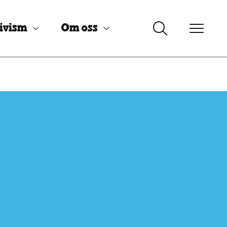
ivism
Om oss