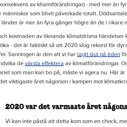
 konsekvens av kliamtförändringar) - med mer än fy
r människor som blivit påverkade totalt. Dödsantale
e länder är mer än fyra gånger högre än de i rikare 
 och kostnaden av liknande klimatdrivna händelser
 öka - det är faktiskt så att 2020 slog rekord för dyr
fer. Sanningen är den att vi har
tagit slut på tiden
fö
ndvika de
värsta effektera
av klimatförändringar. Om 
anet som man kan bo på, måste vi agera nu. Här är 
det viktigaste året någonsin i kampen mot klimatkr
2020 var det varmaste året någon
Vi kan inte påstå att detta kom som en chock, 