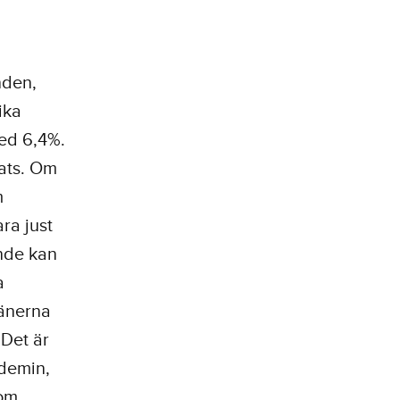
nden,
ika
ed 6,4%.
rats. Om
m
ra just
ande kan
a
tänerna
 Det är
ndemin,
som