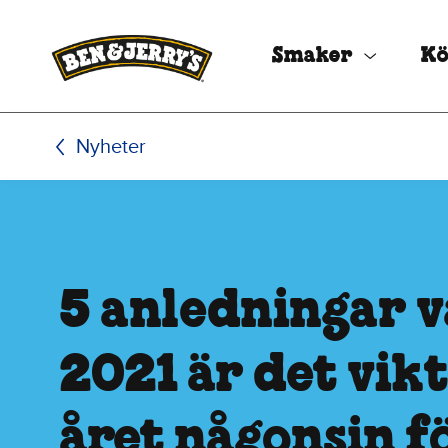
Hoppa till huvudinnehållet
Hoppa till sidfoten
Smaker
Kö
Nyheter
5 anledningar 
2021 är det vik
året någonsin f