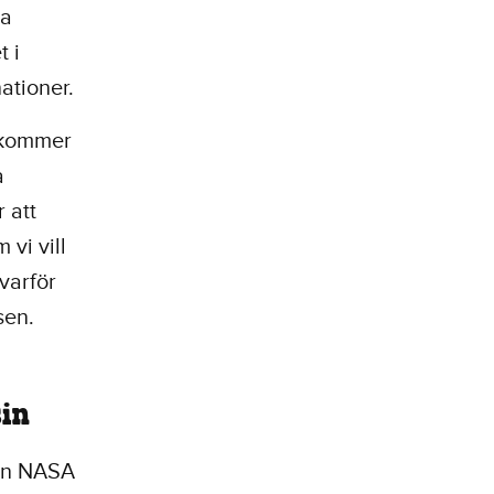
ra
t i
nationer.
 kommer
a
r att
vi vill
varför
isen.
sin
men NASA