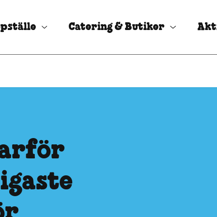
pställe
Catering & Butiker
Akt
varför
tigaste
ör