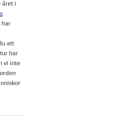
året i
s
 har
du att
tur har
 vi inte
jorden
änniskor