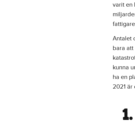
varit en
miljarde
fattigar
Antalet
bara att
katastro
kunna u
ha en pl
2021 är 