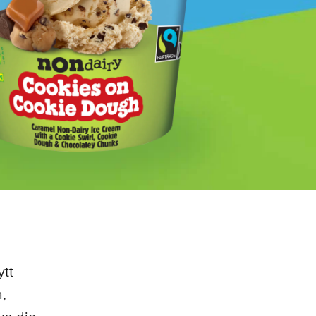
ytt
,