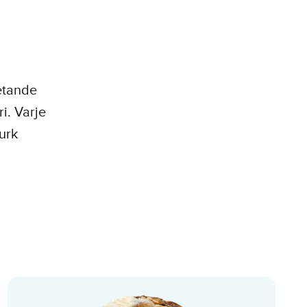
betande
i. Varje
urk