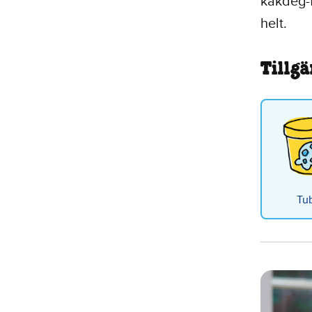
kakdeg-
helt.
Tillgä
Tu
Cook