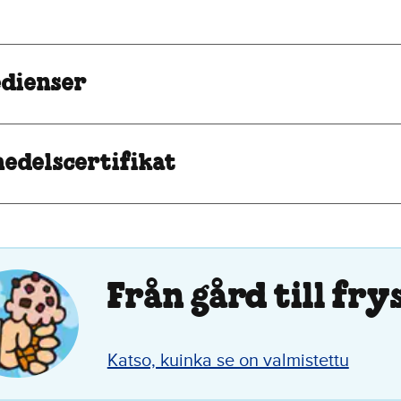
edienser
edelscertifikat
Från gård till fry
Katso, kuinka se on valmistettu