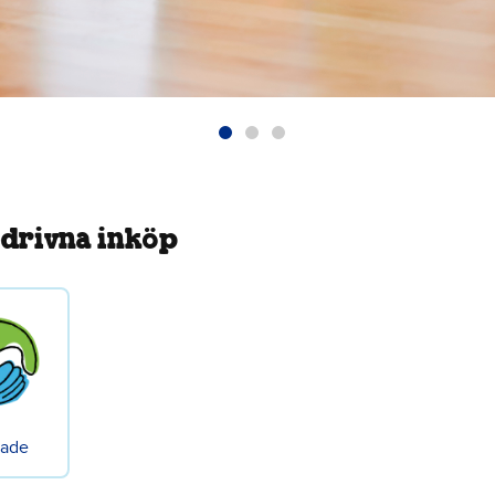
drivna inköp
rade