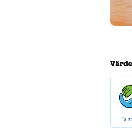
Värde
Fairt