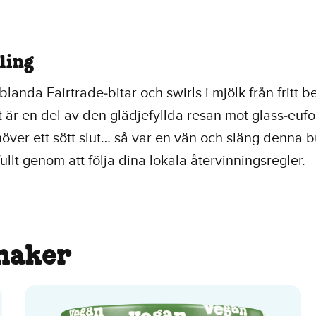
ling
 blanda Fairtrade‑bitar och swirls i mjölk från fritt 
lt är en del av den glädjefyllda resan mot glass‑eufor
över ett sött slut… så var en vän och släng denna b
ullt genom att följa dina lokala återvinningsregler.
maker