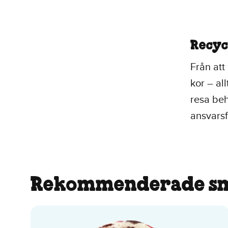
Recyc
Från att
kor – al
resa beh
ansvarsf
Rekommenderade s