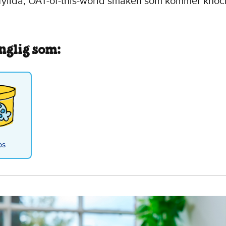
fyllda, OAT-of-this-world smaken som kommer knoc
nglig som:
bs
ies on Cookie Dough Non-