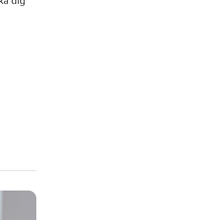
ka dig
Dairy Oat - Pint flavor-g