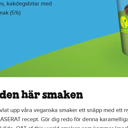
es, kakdegsbitar med
mak (5%)
den här smaken
evlat upp våra veganska smaker ett snäpp med ett n
SERAT recept. Gör dig redo för denna karamelliga