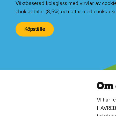
Växtbaserad kolaglass med virvlar av cooki
chokladbitar (8,5%) och bitar med choklads
Köpställe
Om 
Vi har l
HAVREBA