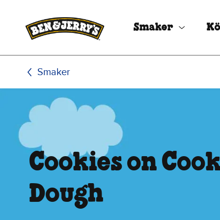
Hoppa till huvudinnehållet
Hoppa till sidfoten
Smaker
Kö
Smaker
Cookies on Cook
Dough